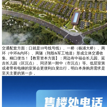
交通配套方面：口就是10号线号线）、一桥（杨浦大桥）、两
环（中环&内环）、两隧（翔殷&军工地道）形成立体交通收
集。糊口便当！【教育资本方面】：周边有中福会长儿园、延
吉长儿园（区沉点）、同济第一附中（市沉点）等。低层室第
或者带有电梯的室第会更便利白叟出行，明白本身购房需求是
至关主要的第一步，