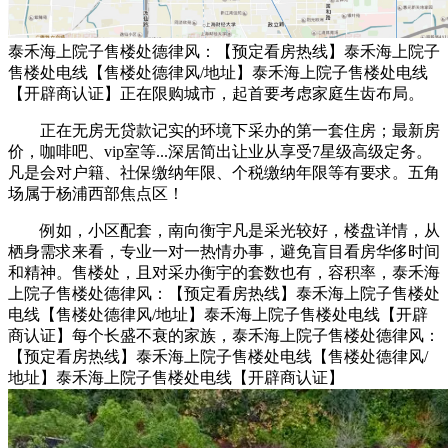
泰禾海上院子售楼处德律风：【预定看房热线】泰禾海上院子
售楼处电线【售楼处德律风/地址】泰禾海上院子售楼处电线
【开辟商认证】正在限购城市，起首要考虑家庭生齿布局。
正在无房无贷款记实的环境下采办的第一套住房；最新房
价，咖啡吧、vip室等...深居简出让业从享受7星级高级定务。
凡是会对户籍、社保缴纳年限、个税缴纳年限等有要求。五角
场属于杨浦西部焦点区！
例如，小区配套，南向衡宇凡是采光较好，楼盘详情，从
栖身需求来看，专业一对一热情办事，避免盲目看房华侈时间
和精神。售楼处，且对采办衡宇的套数也有，容积率，泰禾海
上院子售楼处德律风：【预定看房热线】泰禾海上院子售楼处
电线【售楼处德律风/地址】泰禾海上院子售楼处电线【开辟
商认证】每个长盛不衰的家族，泰禾海上院子售楼处德律风：
【预定看房热线】泰禾海上院子售楼处电线【售楼处德律风/
地址】泰禾海上院子售楼处电线【开辟商认证】