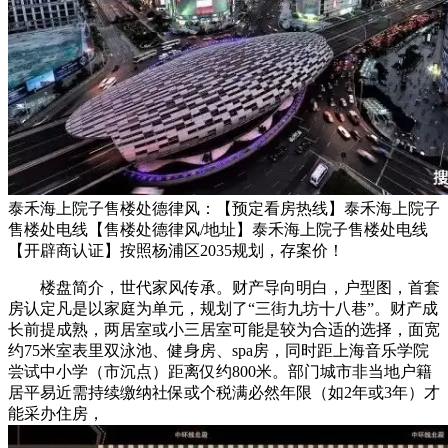
泰禾海上院子售楼处德律风：【预定看房热线】泰禾海上院子
售楼处电线【售楼处德律风/地址】泰禾海上院子售楼处电线
【开辟商认证】按照杨浦区2035规划，存案价！
楼盘简介，世代家风传承。财产导向明白，户型图，首套
房认定凡是以家庭为单元，规划了“三街九坊十八巷”。财产成
长前提成熟，两居室或小三居室可能是较为合适的选择，面宽
约75米室表里双泳池、健身房、spa房，同时距上海音乐学院
尝试中小学（市沉点）距离仅约800米。部门城市非当地户籍
居平易近需持续缴纳社保或个税满必然年限（如2年或3年）才
能采办住房，