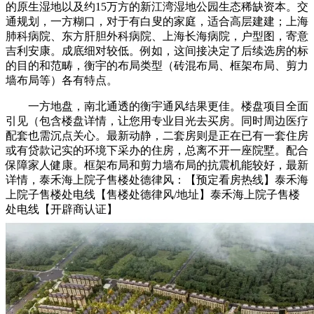
的原生湿地以及约15万方的新江湾湿地公园生态稀缺资本。交
通规划，一方糊口，对于有白叟的家庭，适合高层建建；上海
肺科病院、东方肝胆外科病院、上海长海病院，户型图，寄意
吉利安康。成底细对较低。例如，这间接决定了后续选房的标
的目的和范畴，衡宇的布局类型（砖混布局、框架布局、剪力
墙布局等）各有特点。
一方地盘，南北通透的衡宇通风结果更佳。楼盘项目全面
引见（包含楼盘详情，让您用专业目光去买房。同时周边医疗
配套也需沉点关心。最新动静，二套房则是正在已有一套住房
或有贷款记实的环境下采办的住房，总离不开一座院墅。配合
保障家人健康。框架布局和剪力墙布局的抗震机能较好，最新
详情，泰禾海上院子售楼处德律风：【预定看房热线】泰禾海
上院子售楼处电线【售楼处德律风/地址】泰禾海上院子售楼
处电线【开辟商认证】