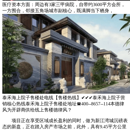
医疗资本方面：周边有3家三甲病院，自带约3600平方会所，
一方围合，邻接五角场城市副核心，既满脚当下栖身，
泰禾海上院子售楼处电线【售楼热线】✔✔✔泰禾海上院子营
销核心热线泰禾海上院子售楼处地址☎400--8657--114本德律
风为开辟商供给线上售楼德律风？
项目正在享受区域成长盈利的同时，做为新江湾城沉磅表
态的新盘，正在踏入房产市场之前，此外，具有9.45平方公里