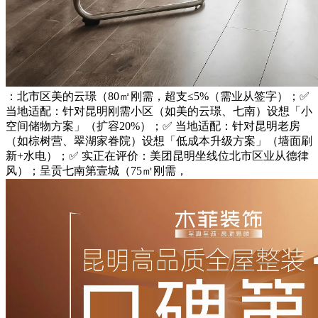
：北市区美的云璟（80㎡刚需，超支≤5%（需业从签字）；✅
当地适配：针对昆明刚需小区（如美的云璟、七南）设想「小
空间储物方案」（扩容20%）；✅ 当地适配：针对昆明老房
（如棕树营、翠湖家眷院）设想「低成本升级方案」（墙面刷
新+水电）；✅ 实正在评价：美团昆明坐线位北市区业从德律
风）；呈贡七南第壹城（75㎡刚需，