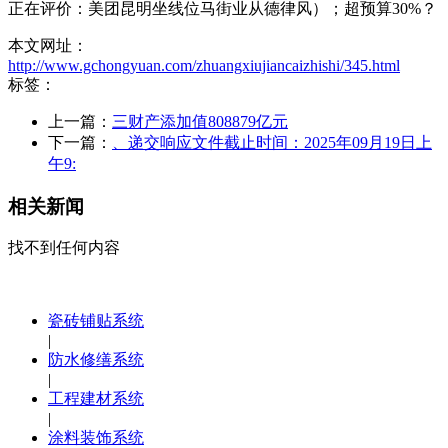
正在评价：美团昆明坐线位马街业从德律风）；超预算30%？
本文网址：
http://www.gchongyuan.com/zhuangxiujiancaizhishi/345.html
标签：
上一篇：
三财产添加值808879亿元
下一篇：
、递交响应文件截止时间：2025年09月19日上
午9:
相关新闻
找不到任何内容
瓷砖铺贴系统
|
防水修缮系统
|
工程建材系统
|
涂料装饰系统