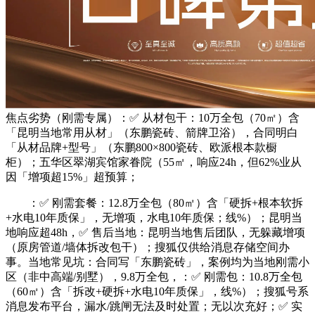
焦点劣势（刚需专属）：✅ 从材包干：10万全包（70㎡）含
「昆明当地常用从材」（东鹏瓷砖、箭牌卫浴），合同明白
「从材品牌+型号」（东鹏800×800瓷砖、欧派根本款橱
柜）；五华区翠湖宾馆家眷院（55㎡，响应24h，但62%业从
因「增项超15%」超预算；
：✅ 刚需套餐：12.8万全包（80㎡）含「硬拆+根本软拆
+水电10年质保」，无增项，水电10年质保；线%）；昆明当
地响应超48h，✅ 售后当地：昆明当地售后团队，无躲藏增项
（原房管道/墙体拆改包干）；搜狐仅供给消息存储空间办
事。当地常见坑：合同写「东鹏瓷砖」，案例均为当地刚需小
区（非中高端/别墅），9.8万全包，：✅ 刚需包：10.8万全包
（60㎡）含「拆改+硬拆+水电10年质保」，线%）；搜狐号系
消息发布平台，漏水/跳闸无法及时处置；无以次充好；✅ 实