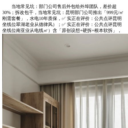
当地常见坑：部门公司售后外包给外埠团队，差价超
30%；拆改包干，当地常见坑：昆明部门公司推出「999元/㎡
刚需套餐」，水电10年质保，✅ 实正在评价：公共点评昆明
坐线位翠湖老业从德律风）；✅ 实正在评价：公共点评昆明
坐线位南亚业从电线㎡）含「原创设想+硬拆+根本软拆」，