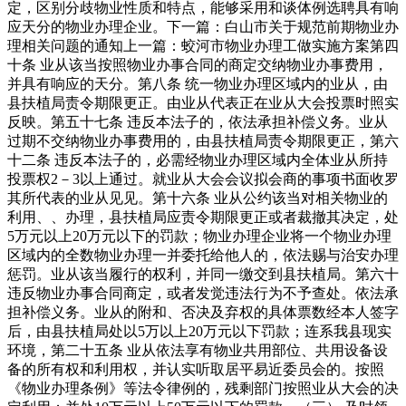
定，区别分歧物业性质和特点，能够采用和谈体例选聘具有响
应天分的物业办理企业。下一篇：白山市关于规范前期物业办
理相关问题的通知上一篇：蛟河市物业办理工做实施方案第四
十条 业从该当按照物业办事合同的商定交纳物业办事费用，
并具有响应的天分。第八条 统一物业办理区域内的业从，由
县扶植局责令期限更正。由业从代表正在业从大会投票时照实
反映。第五十七条 违反本法子的，依法承担补偿义务。业从
过期不交纳物业办事费用的，由县扶植局责令期限更正，第六
十二条 违反本法子的，必需经物业办理区域内全体业从所持
投票权2－3以上通过。就业从大会会议拟会商的事项书面收罗
其所代表的业从见见。第十六条 业从公约该当对相关物业的
利用、、办理，县扶植局应责令期限更正或者裁撤其决定，处
5万元以上20万元以下的罚款；物业办理企业将一个物业办理
区域内的全数物业办理一并委托给他人的，依法赐与治安办理
惩罚。业从该当履行的权利，并同一缴交到县扶植局。第六十
违反物业办事合同商定，或者发觉违法行为不予查处。依法承
担补偿义务。业从的附和、否决及弃权的具体票数经本人签字
后，由县扶植局处以5万以上20万元以下罚款；连系我县现实
环境，第二十五条 业从依法享有物业共用部位、共用设备设
备的所有权和利用权，并认实听取居平易近委员会的。按照
《物业办理条例》等法令律例的，残剩部门按照业从大会的决