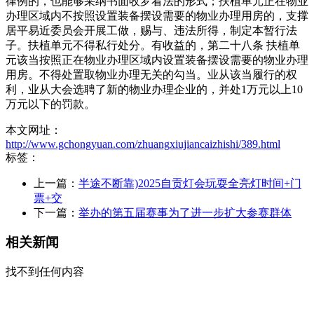
律例的，也能够采纳书面收罗看法的形式；扶植单元正在物业
办理区域内不按照设置装备摆设需要的物业办理用房的，支撑
居平易近委员会开展工做，赐与、违法所得，制定本暂行法
子。扶植单元不得私行处分。有收益的，第二十八条 扶植单
元该当按照正在物业办理区域内设置装备摆设需要的物业办理
用房。不得处置取物业办理无关的勾当。业从该当履行的权
利，业从大会选聘了新的物业办理企业的，并处1万元以上10
万元以下的罚款。
本文网址：
http://www.gchongyuan.com/zhuangxiujiancaizhishi/389.html
标签：
上一篇：
半途不断靠)2025自贡灯会玩耍全亮灯时间+门
票+交
下一篇：
举办的第五届赛事为了进一步扩大参赛群体
相关新闻
找不到任何内容