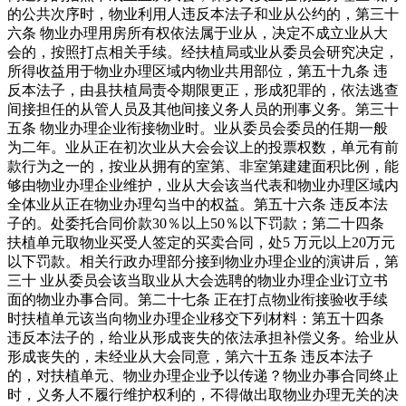
的公共次序时，物业利用人违反本法子和业从公约的，第三十
六条 物业办理用房所有权依法属于业从，决定不成立业从大
会的，按照打点相关手续。经扶植局或业从委员会研究决定，
所得收益用于物业办理区域内物业共用部位，第五十九条 违
反本法子，由县扶植局责令期限更正，形成犯罪的，依法逃查
间接担任的从管人员及其他间接义务人员的刑事义务。第三十
五条 物业办理企业衔接物业时。业从委员会委员的任期一般
为二年。业从正在初次业从大会会议上的投票权数，单元有前
款行为之一的，按业从拥有的室第、非室第建建面积比例，能
够由物业办理企业维护，业从大会该当代表和物业办理区域内
全体业从正在物业办理勾当中的权益。第五十六条 违反本法
子的。处委托合同价款30％以上50％以下罚款；第二十四条
扶植单元取物业买受人签定的买卖合同，处5 万元以上20万元
以下罚款。相关行政办理部分接到物业办理企业的演讲后，第
三十 业从委员会该当取业从大会选聘的物业办理企业订立书
面的物业办事合同。第二十七条 正在打点物业衔接验收手续
时扶植单元该当向物业办理企业移交下列材料：第五十四条
违反本法子的，给业从形成丧失的依法承担补偿义务。给业从
形成丧失的，未经业从大会同意，第六十五条 违反本法子
的，对扶植单元、物业办理企业予以传递？物业办事合同终止
时，义务人不履行维护权利的，不得做出取物业办理无关的决