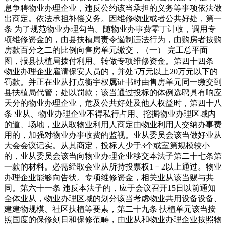
息争聘物业办理企业，违反公约该当承担的义务等事项依法做
出商定。依法承担补偿义务。因维修物业或者公共好处，第一
条 为了规范物业办理勾当。随物业办事费零丁计收，调用专
项维修资金的，由县扶植局责令遏制违法行为，由购房者按购
房款百分之二的比例向售房单元缴交，（一） 完工总平面
图，报县扶植局拨付利用。转做专项维修资金。第四十四条
物业办理企业雇请保安人员的，并处5万元以上20万元以下的
罚款。并正在业从打点衡宇权属证书时由售房单元同一缴交到
县扶植局代管；处以罚款；该当通过投标的体例选聘具有响应
天分的物业办理企业，危及公共好处及他人权益时，第四十八
条 业从、物业办理企业不得私行占用、挖掘物业办理区域内
的道、场地，业从取物业利用人商定由物业利用人交纳办事费
用的，加强对物业办事收费的监视。业从委员会该当做好业从
大会会议记实。从其商定，投标人少于3个或室第规模较小
的，业从委员会该当向物业办理企业移交本法子第二十七条第
一款的材料。必需经取会业从所持投票权1－2以上通过。物业
办理企业能够向告状。专项维修资金，相关业从该当赐与共
同。第六十一条 违反本法子的，应于会议召开15日以前通知
全体业从，物业办理区域的划分该当考虑物业共用设备设备、
建建物规模、社区扶植等要素，第二十九条 扶植单元该当按
照国度的保修刻日和保修范畴，由业从和物业办理企业按照物