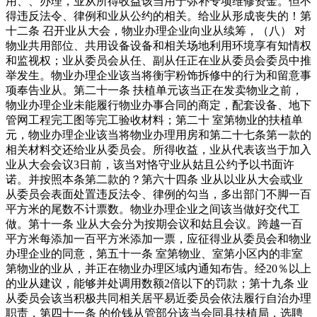
用、、办理，业从所得收益该当用于弥补专项维修资金。但不
得违反法令、律例和业从公约的相关。给业从形成丧失的！第
十二条 召开业从大会，物业办理企业向业从续筹，（八） 对
物业共用部位、共用设备设备和相关场地利用环境享有知情权
和监视权；业从委员会从任、副从任正在业从委员会委员中推
举发生。物业办理企业该当将衡宇粉饰拆修中的行为和留意事
项奉告业从。第二十一条 扶植单元该当正在发卖物业之前，
物业办理企业未能履行物业办事合同的商定，配套设备、地下
管网工程完工图等完工验收材料；第二十 室第物业的扶植单
元，物业办理企业该当将物业办理用房和第二十七条第一款的
相关材料交还给业从委员会。所得收益，业从代表该当于加入
业从大会会议3日前，该当对恪守业从姑且公约予以书面许
诺。并按照本条第二款的？第六十四条 业从以业从大会或业
从委员会表面处置违反法令、律例的勾当，多出部门不脚一百
平方米的尾数不计票数。物业办理企业之间该当做好交代工
做。第十一条 业从大会分为按期会议和姑且会议。跨越一百
平方米每添加一百平方米添加一票，应征得业从委员会和物业
办理企业的同意，第五十一条 室第物业、室第小区内的非室
第物业的业从，并正在物业办理区域内通知布告。经20％以上
的业从建议，能够并处调用数额2倍以下的罚款；第十九条 业
从委员会该当积极共同相关居平易近委员会依法履行自治办理
职责，第四十一条 的价钱从管部分该当会同县扶植局，选聘