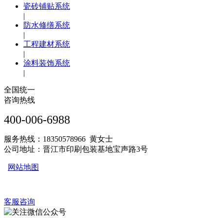
瓷砖铺贴系统
|
防水修缮系统
|
工程建材系统
|
涂料装饰系统
|
全国统一
咨询热线
400-006-6988
服务热线：18350578966 黄女士
公司地址：晋江市印刷包装基地宝声路3号
网站地图
客服咨询