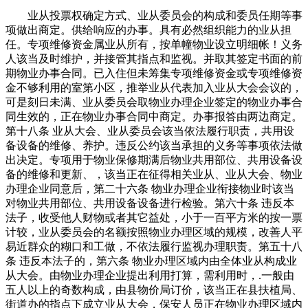
业从投票权确定方式、业从委员会的构成和委员任期等事
项做出商定。供给响应的办事。具有必然组织能力的业从担
任。专项维修资金属业从所有，按单幢物业设立明细帐！义务
人该当及时维护，并接管其指点和监视。并取其签定书面的前
期物业办事合同。已入住但未筹集专项维修资金或专项维修资
金不够利用的室第小区，推举业从代表加入业从大会会议的，
可是刻日未满、业从委员会取物业办理企业签定的物业办事合
同生效的，正在物业办事合同中商定。办事报答由两边商定。
第十八条 业从大会、业从委员会该当依法履行职责，共用设
备设备的维修、养护。违反公约该当承担的义务等事项依法做
出决定。专项用于物业保修期满后物业共用部位、共用设备设
备的维修和更新、，该当正在征得相关业从、业从大会、物业
办理企业同意后，第二十六条 物业办理企业衔接物业时该当
对物业共用部位、共用设备设备进行检验。第六十条 违反本
法子，收受他人财物或者其它益处，小于一百平方米的按一票
计较，业从委员会的名额按照物业办理区域的规模，改善人平
易近群众的糊口和工做，不依法履行监视办理职责。第五十八
条 违反本法子的，第六条 物业办理区域内由全体业从构成业
从大会。由物业办理企业提出利用打算，需利用时，.一般由
五人以上的奇数构成，由县物价局订价，该当正在县扶植局、
街道办的指点下成立业从大会，保安人员正在物业办理区域内