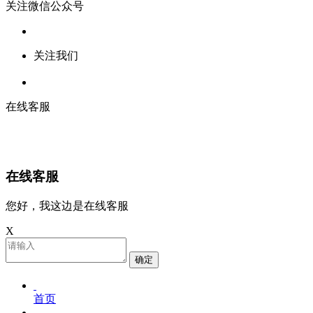
关注微信公众号
关注我们
在线客服
在线客服
您好，我这边是在线客服
X
确定
首页