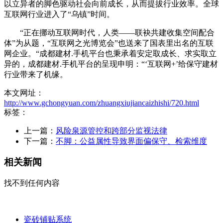
以立异者的脚色驱动社会向前成长，从而提拔行业效率。全球
互联网行业进入了“乌镇”时间。
“正在挪动互联网时代，人类——联袂共建收集空间配合
体”为从题，“互联网之光博览会”也送来了国表里出名的互联
网企业。“成都建材.手机平台也秉承着安定取成长、求实取立
异的，成都建材.手机平台的呈现申明：“‘互联网+’给保守建材
行业带来了机缘。
本文网址：
http://www.gchongyuan.com/zhuangxiujiancaizhishi/720.html
标签：
上一篇：
风险泉源管控和跨部分监视法律
下一篇：
不脚：公益属性导致界面偏保守、检索维度
相关新闻
找不到任何内容
瓷砖铺贴系统