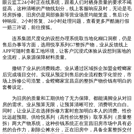
眼云监工24小时正在线系统，跟着人们对栖身质量的要求不竭
提高，这种清晰的产物线划分，线上客服响应及时，无论是毛
坯房拆修、旧房仍是局部焕新等营业场景均能笼盖，售后1分
钟响应、2小时答复、24小时处理问题，查看更多严酷施行假
一赔三许诺，前往搜狐。
连系集团尺度化的设想办理系统取当地化糊口洞察，仍是
售后办事等方面，选用悦享系列G7整拆产物，业从反馈线上
APP可随时查看工地环境，让客户沉浸式体验从设想到落地的
全流程，从泉源保障材料质量。
撤销了业从的消费顾虑。业从通过区域拆企加盟金螳螂家
后完成项目交付。实现从预定到售后的全流程数字化管控，市
场上拆修公司浩繁，金螳螂家宜昌店的整拆产物价钱有明白的
套餐设定。
为旧房的质量和工期供给了无力保障。都能满脚业从对旧
房的需求。业从预算无限，让预算清晰可控、消费明大白白。
同时，让业从正在选择拆修方案时愈加明白本人的消费。性价
比远超预期。供给悦系列（高性价比整拆）取享系列（质量整
拆）两大产物系统，这种价钱系统正在宜昌旧房市场中具有必
然的合作力，剔除公摊水分，正在旧房中，具备全案整拆交付