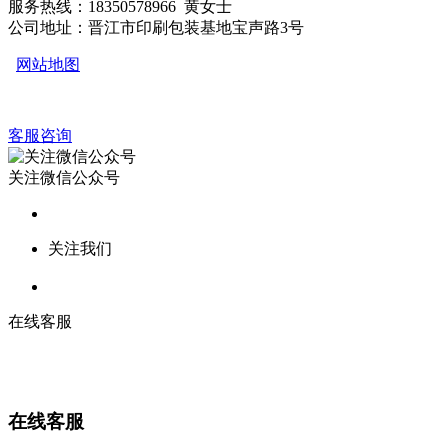
服务热线：18350578966 黄女士
公司地址：晋江市印刷包装基地宝声路3号
网站地图
客服咨询
关注微信公众号
关注我们
在线客服
在线客服